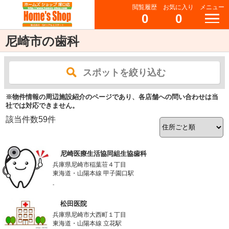
閲覧履歴
お気に入り
メニュー
0
0
尼崎市の歯科
スポットを絞り込む
※物件情報の周辺施設紹介のページであり、各店舗への問い合わせは当
社では対応できません。
該当件数
59
件
尼崎医療生活協同組生協歯科
兵庫県尼崎市稲葉荘４丁目
東海道・山陽本線 甲子園口駅
-
松田医院
兵庫県尼崎市大西町１丁目
東海道・山陽本線 立花駅