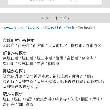
ページトップへ
ホームズショップ塚口店TOP
>
周辺施設案内
>
尼崎市
>
尼崎市の歯科
市区町村から探す
尼崎市
/
伊丹市
/
西宮市
/
大阪市旭区
/
橿原市
/
堺市堺区
町名から探す
南塚口町
/
塚口町
/
塚口本町
/
御園
/
富松町
/
猪名寺
/
栗山町
/
東塚口町
/
中宮
/
御願塚
路線から探す
阪急伊丹線
/
阪急神戸本線
/
福知山線
/
東海道本線
/
東西線
/
阪神本線
/
阪急今津線
/
地下鉄谷町線
/
京阪本線
/
阪神電鉄阪神なんば
駅から探す
塚口
/
塚口
/
稲野
/
武庫之荘
/
猪名寺
/
立花
/
園田
/
尼崎
/
新伊丹
/
関目高殿