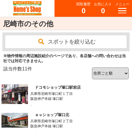
閲覧履歴
お気に入り
メニュー
0
0
尼崎市のその他
スポットを絞り込む
※物件情報の周辺施設紹介のページであり、各店舗への問い合わせは当
社では対応できません。
該当件数
11
件
ドコモショップ塚口駅前店
兵庫県尼崎市塚口町１丁目
阪急神戸本線 塚口駅
-
ａｕショップ塚口北
兵庫県尼崎市塚口町２丁目
阪急神戸本線 塚口駅