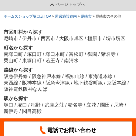
ページトップへ
ホームズショップ塚口店TOP
>
周辺施設案内
>
尼崎市
>
尼崎市のその他
市区町村から探す
尼崎市
/
伊丹市
/
西宮市
/
大阪市旭区
/
橿原市
/
堺市堺区
町名から探す
南塚口町
/
塚口町
/
塚口本町
/
富松町
/
御園
/
猪名寺
/
栗山町
/
東塚口町
/
若王寺
/
南清水
路線から探す
阪急伊丹線
/
阪急神戸本線
/
福知山線
/
東海道本線
/
東西線
/
阪神本線
/
阪急今津線
/
地下鉄谷町線
/
京阪本線
/
阪神電鉄阪神なんば
駅から探す
塚口
/
塚口
/
稲野
/
武庫之荘
/
猪名寺
/
立花
/
園田
/
尼崎
/
新伊丹
/
関目高殿
電話でお問い合わせ